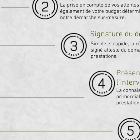
La prise en compte de vos attentes
également de votre budget déterm
notre démarche sur-mesure.
Signature du d
Simple et rapide, la r
signé atteste du dém
prestations.
Présen
l'inter
La connais
primordia
prestation