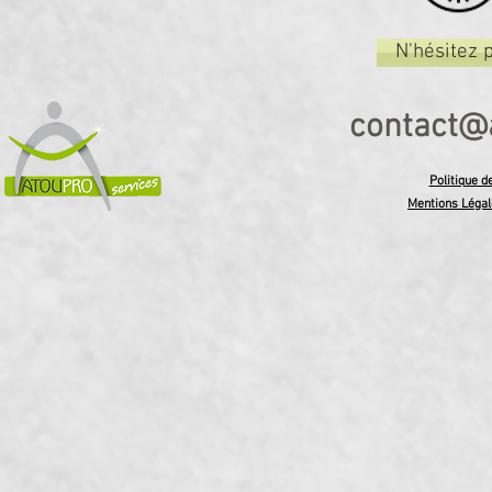
N'hésitez 
contact
@a
Politique d
Mentions Légale