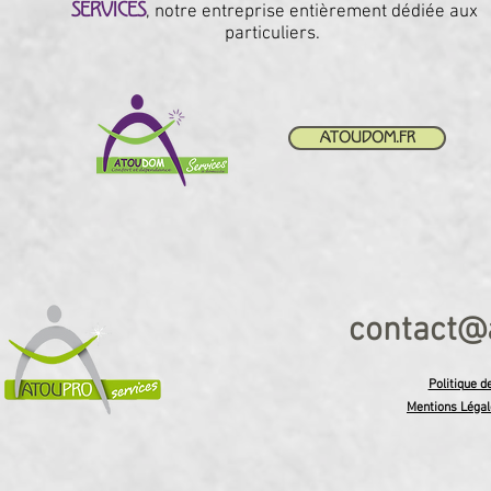
, notre entreprise entièrement dédiée aux
sERVICES
particuliers.
atoudom.fr
contact
@a
Politique d
Mentions Légale