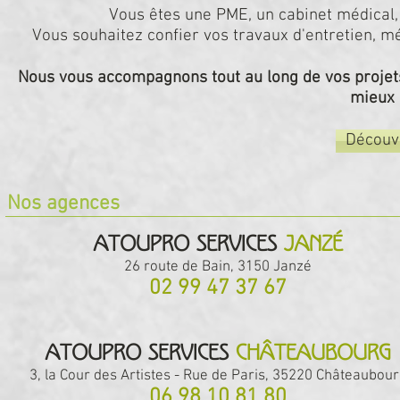
Vous êtes une PME, un cabinet médical, 
Vous souhaitez confier vos travaux d'entretien, mén
Nous vous accompagnons tout au long de vos projets 
mieux 
Découvr
Nos agences
ATOUPRO Services
JANZÉ
26 route de Bain, 3150 Janzé
02 99 47 37 67
ATOUPRO Services
CHâteaubourg
3, la Cour des Artistes - Rue de Paris, 35220 Châteaubou
06 98 10 81 80